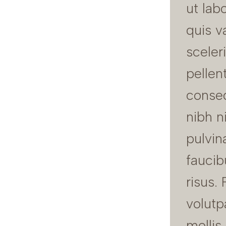
ut lab
quis v
sceler
pellen
conseq
nibh n
pulvin
faucib
risus.
volut
mollis