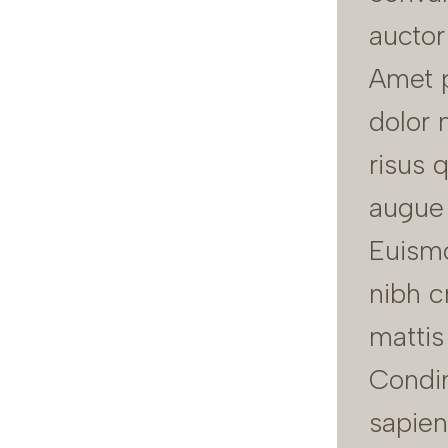
auctor
Amet p
dolor 
risus 
augue 
Euismo
nibh c
mattis
Condi
sapien