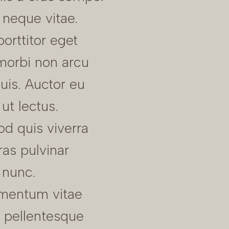
 neque vitae.
orttitor eget
morbi non arcu
quis. Auctor eu
ut lectus.
d quis viverra
ras pulvinar
 nunc.
mentum vitae
 pellentesque