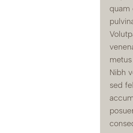
quam 
pulvin
Volutp
venena
metus 
Nibh v
sed fe
accum
posuer
conse