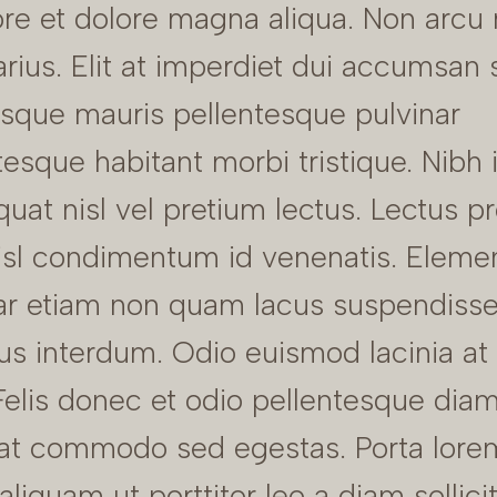
ore et dolore magna aliqua. Non arcu 
arius. Elit at imperdiet dui accumsan si
isque mauris pellentesque pulvinar
tesque habitant morbi tristique. Nibh
uat nisl vel pretium lectus. Lectus pr
isl condimentum id venenatis. Elem
ar etiam non quam lacus suspendiss
us interdum. Odio euismod lacinia at
 Felis donec et odio pellentesque dia
pat commodo sed egestas. Porta lore
 aliquam ut porttitor leo a diam sollici