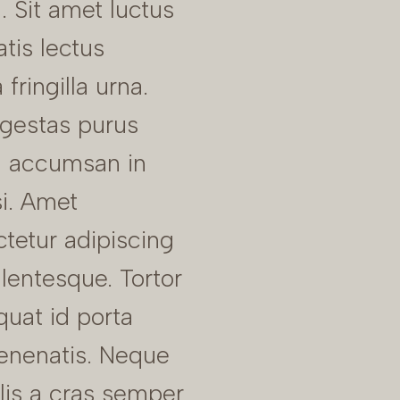
a. Sit amet luctus
tis lectus
fringilla urna.
gestas purus
a accumsan in
si. Amet
tetur adipiscing
ellentesque. Tortor
uat id porta
enenatis. Neque
lis a cras semper