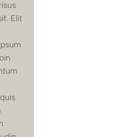
risus
t. Elit
 ipsum
oin
entum
e
 quis
m
m
tudin.