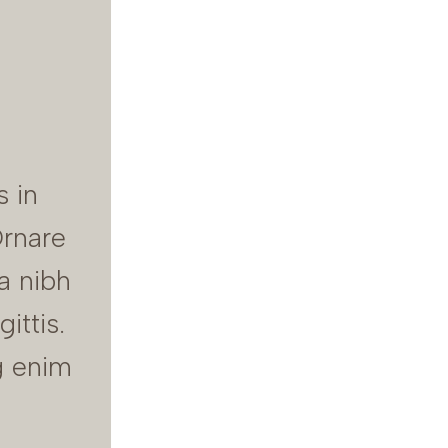
s in
Ornare
a nibh
ittis.
g enim