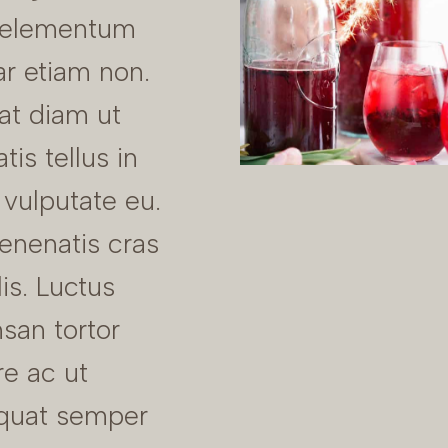
elementum
ar etiam non.
at diam ut
tis tellus in
vulputate eu.
enenatis cras
lis. Luctus
san tortor
e ac ut
quat semper