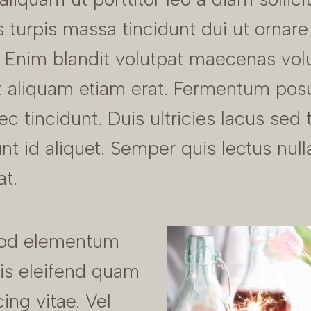
 turpis massa tincidunt dui ut ornare
. Enim blandit volutpat maecenas vol
t aliquam etiam erat. Fermentum pos
ec tincidunt. Duis ultricies lacus sed 
unt id aliquet. Semper quis lectus null
at.
od elementum
uis eleifend quam
cing vitae. Vel