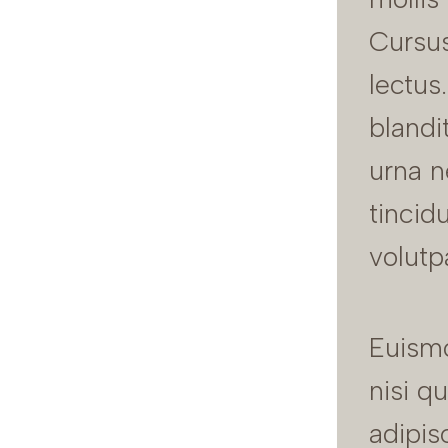
Cursus
lectus
blandi
urna n
tincid
volutp
Euism
nisi q
adipis