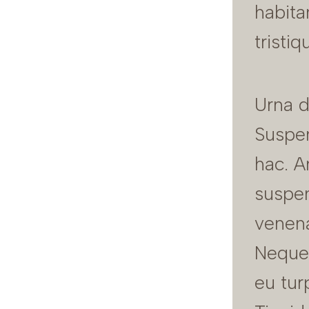
habita
tristiq
Urna du
Suspen
hac. A
suspen
venenat
Neque 
eu tur