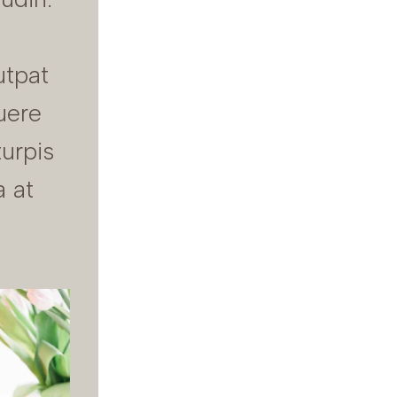
utpat
uere
turpis
a at