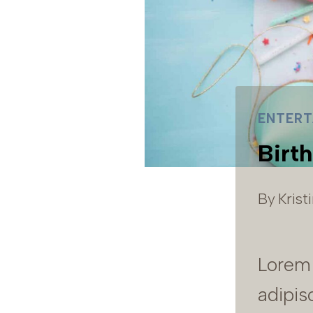
ENTERT
Birt
By
Krist
Lorem 
adipis