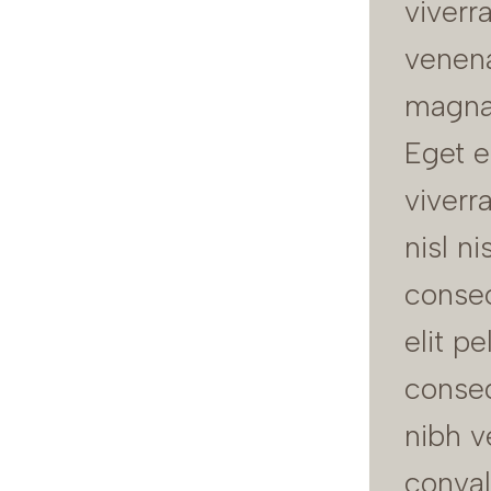
viverr
venena
magna 
Eget e
viverr
nisl ni
consec
elit p
conseq
nibh v
conval